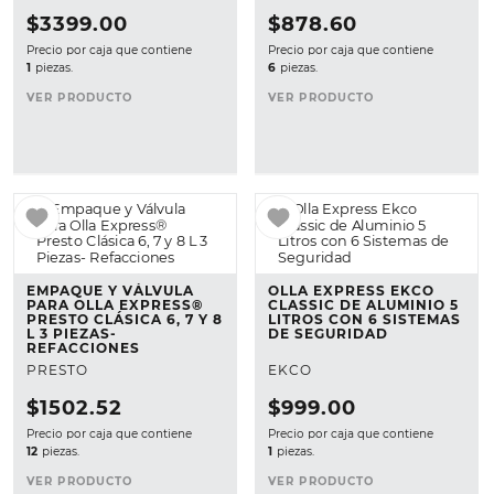
9
.
charola aluminio
$
3399
.
00
$
878
.
60
10
.
budineras
Precio por caja que contiene
Precio por caja que contiene
1
piezas.
6
piezas.
VER PRODUCTO
VER PRODUCTO
EMPAQUE Y VÁLVULA
OLLA EXPRESS EKCO
PARA OLLA EXPRESS®
CLASSIC DE ALUMINIO 5
PRESTO CLÁSICA 6, 7 Y 8
LITROS CON 6 SISTEMAS
L 3 PIEZAS-
DE SEGURIDAD
REFACCIONES
PRESTO
EKCO
$
1502
.
52
$
999
.
00
Precio por caja que contiene
Precio por caja que contiene
12
piezas.
1
piezas.
VER PRODUCTO
VER PRODUCTO