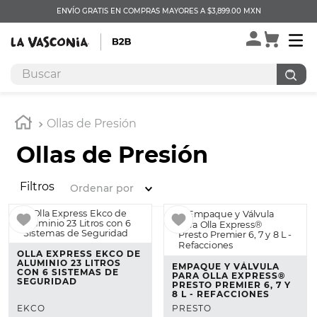
ENVÍO GRATIS EN COMPRAS MAYORES A $3,899.00 MXN
Buscar
TÉRMINOS MÁS BUSCADOS
1
.
ollas altas
Ollas de Presión
2
.
arroceras
Ollas de Presión
3
.
vaporeras
Filtros
Ordenar por
4
.
paelleras
5
.
budinera
6
.
urban
OLLA EXPRESS EKCO DE
ALUMINIO 23 LITROS
EMPAQUE Y VÁLVULA
7
.
sartén antiadherente
CON 6 SISTEMAS DE
PARA OLLA EXPRESS®
SEGURIDAD
PRESTO PREMIER 6, 7 Y
8
.
cazo
8 L - REFACCIONES
EKCO
PRESTO