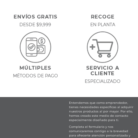
ENVÍOS GRATIS
RECOGE
DESDE $9,999
EN PLANTA
MÚLTIPLES
SERVICIO A
CLIENTE
MÉTODOS DE PAGO
ESPECIALIZADO
Entendemos que como emprendedor,
tienes necesidades específicas al adquirir
nuestros productos al por mayor. Por ello,
hemos creado este medio de contacto
especialmente diseñado para ti.
Completa el formulario y nos
comunicaremos contigo a la brevedad
para ofrecerte atención personalizada y