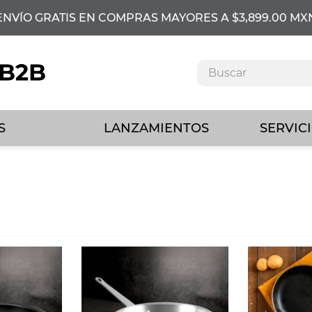
ENVÍO GRATIS EN COMPRAS MAYORES A $3,899.00 MX
Buscar
INOS MÁS
CADOS
S
LANZAMIENTOS
SERVICI
llas altas
rroceras
aporeras
aelleras
udinera
rban
artén antiadherente
azo