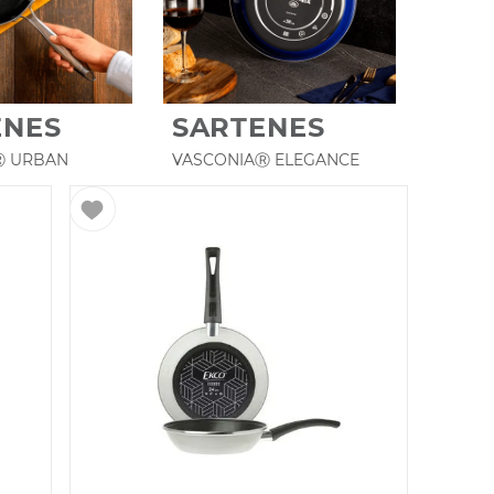
ENES
SARTENES
Ⓡ URBAN
VASCONIAⓇ ELEGANCE