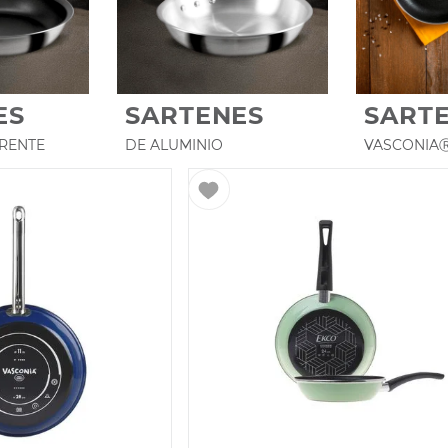
harola aluminio
udineras
ES
SARTENES
SART
RENTE
DE ALUMINIO
VASCONIA