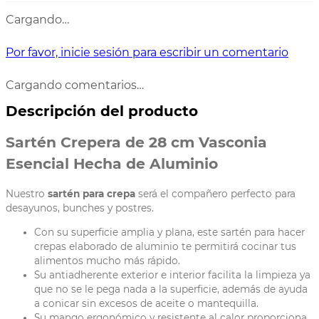
TAMAÑO DEL SARTEN
28 cm
Cargando…
COMPATIBLE CON
Estufa de gas, Estufa
eléctrica, Estufa de
Por favor, inicie sesión para escribir un comentario
vitrocerámica
Cargando comentarios…
Descripción del producto
Sartén Crepera de 28 cm Vasconia
Esencial Hecha de Aluminio
Nuestro
sartén para crepa
será el compañero perfecto para
desayunos, bunches y postres.
Con su superficie amplia y plana, este sartén para hacer
crepas elaborado de aluminio te permitirá cocinar tus
alimentos mucho más rápido.
Su antiadherente exterior e interior facilita la limpieza ya
que no se le pega nada a la superficie, además de ayuda
a conicar sin excesos de aceite o mantequilla.
Su mango ergonómico y resistente al calor proporciona