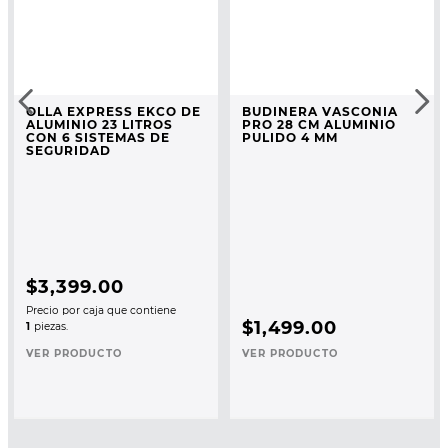
OLLA EXPRESS EKCO DE
BUDINERA VASCONIA
ALUMINIO 23 LITROS
PRO 28 CM ALUMINIO
CON 6 SISTEMAS DE
PULIDO 4 MM
SEGURIDAD
$
3
,
399
.
00
Precio por caja que contiene
$
1
,
499
.
00
1
piezas.
VER PRODUCTO
VER PRODUCTO