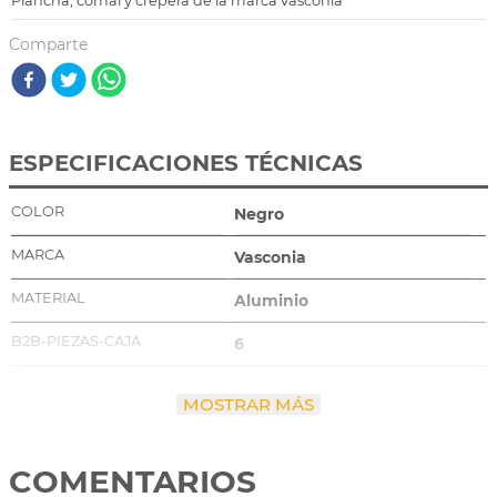
Plancha, comal y crepera de la marca vasconia
Comparte
ESPECIFICACIONES TÉCNICAS
COLOR
Negro
MARCA
Vasconia
MATERIAL
Aluminio
B2B-PIEZAS-CAJA
6
RECUBRIMIENTO
Antiadherente
MOSTRAR MÁS
MANGO
Baquelita
LINEA
COMENTARIOS
Esencial